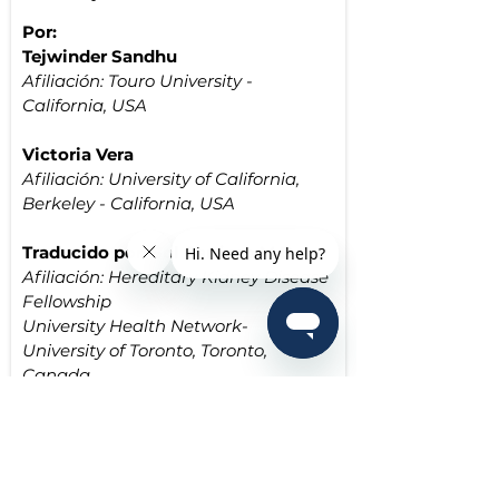
Por: 
Tejwinder Sandhu
Afiliación: Touro University - 
California, USA
Victoria Vera
Afiliación: 
University of California, 
Berkeley - California, USA
Traducido por: Sol Carriazo M.D
Afiliación: 
Hereditary Kidney Disease 
Fellowship
University Health Network-
University of Toronto, Toronto, 
Canada
La nefropatía membranosa es una 
enfermedad autoinmune, en la que 
nuestro sistema inmune ataca a los 
glomérulos. Los glomérulos se vuelven 