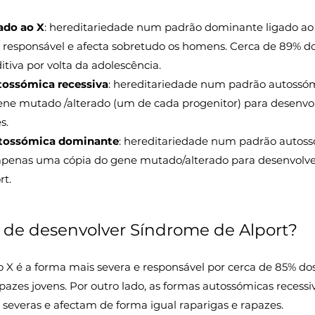
ado ao X
: hereditariedade num padrão dominante ligado ao 
responsável e afecta sobretudo os homens. Cerca de 89% 
iva por volta da adolescência.
tossómica recessiva
: hereditariedade num padrão autossómi
ene mutado /alterado (um de cada progenitor) para desenvol
s.
utossómica dominante
: hereditariedade num padrão autos
 apenas uma cópia do gene mutado/alterado para desenvolver
rt.
 de desenvolver Síndrome de Alport?
o X é a forma mais severa e responsável por cerca de 85% d
azes jovens. Por outro lado, as formas autossómicas recess
severas e afectam de forma igual raparigas e rapazes.