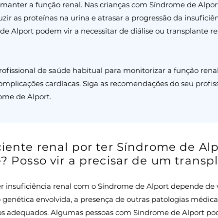
a manter a função renal. Nas crianças com Síndrome de Alpo
duzir as proteínas na urina e atrasar a progressão da insufici
e Alport podem vir a necessitar de diálise ou transplante re
ofissional de saúde habitual para monitorizar a função rena
complicações cardíacas. Siga as recomendações do seu profis
ome de Alport.
ciente renal por ter Síndrome de Alp
e? Posso vir a precisar de um transp
 insuficiência renal com o Síndrome de Alport depende de vá
genética envolvida, a presença de outras patologias médicas
s adequados. Algumas pessoas com Síndrome de Alport podem